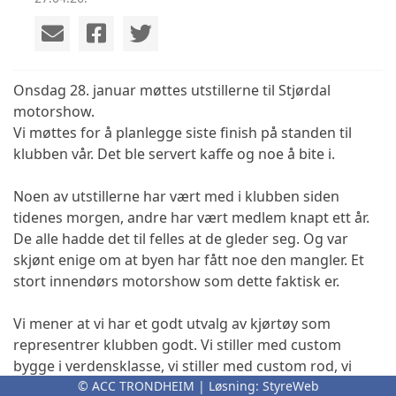
Onsdag 28. januar møttes utstillerne til Stjørdal
motorshow.
Vi møttes for å planlegge siste finish på standen til
klubben vår. Det ble servert kaffe og noe å bite i.
Noen av utstillerne har vært med i klubben siden
tidenes morgen, andre har vært medlem knapt ett år.
De alle hadde det til felles at de gleder seg. Og var
skjønt enige om at byen har fått noe den mangler. Et
stort innendørs motorshow som dette faktisk er.
Vi mener at vi har et godt utvalg av kjørtøy som
representrer klubben godt. Vi stiller med custom
bygge i verdensklasse, vi stiller med custom rod, vi
kommer med en skikkelig "raggarbil" vi stiller med
© ACC TRONDHEIM | Løsning:
StyreWeb